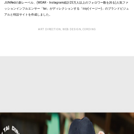
JUNRedの新レーベル、(WEAR・Instagram総計25万人以上のフォロワー数を誇る)人気ファ
ッションインフルエンサー「tai」がディレクションする「iisy(イージー)」のブランドビジュ
アルと特設サイトを作成しました。
ART DIRECTION, WEB DESIGN, CORDING